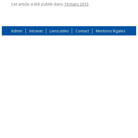
Cet article a été publié dans
19 mars 2013
.
Admin
Intranet
Liens utiles
Contact
Mentions légales