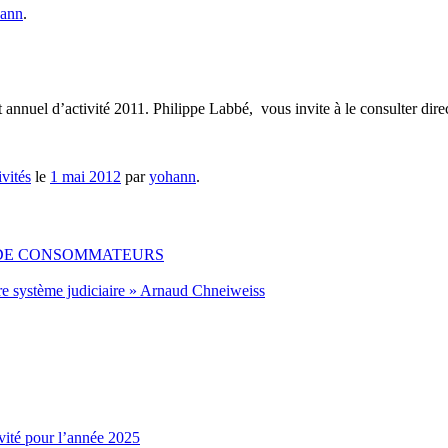
ann
.
uel d’activité 2011. Philippe Labbé, vous invite à le consulter direct
vités
le
1 mai 2012
par
yohann
.
 DE CONSOMMATEURS
re système judiciaire » Arnaud Chneiweiss
vité pour l’année 2025