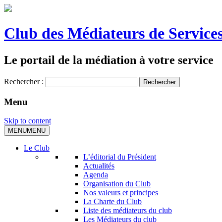
Club des Médiateurs de Services
Le portail de la médiation à votre service
Rechercher :
Menu
Skip to content
MENU
MENU
Le Club
L’éditorial du Président
Actualités
Agenda
Organisation du Club
Nos valeurs et principes
La Charte du Club
Liste des médiateurs du club
Les Médiateurs du club