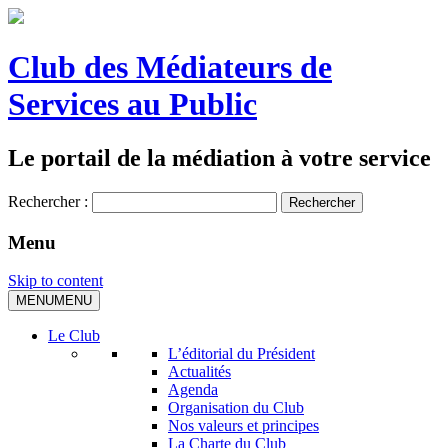
Club des Médiateurs de
Services au Public
Le portail de la médiation à votre service
Rechercher :
Menu
Skip to content
MENU
MENU
Le Club
L’éditorial du Président
Actualités
Agenda
Organisation du Club
Nos valeurs et principes
La Charte du Club