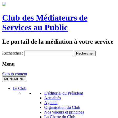
Club des Médiateurs de
Services au Public
Le portail de la médiation à votre service
Rechercher :
Menu
Skip to content
MENU
MENU
Le Club
L’éditorial du Président
Actualités
Agenda
Organisation du Club
Nos valeurs et principes
La Charte du Club