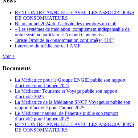
News
RENCONTRE ANNUELLE AVEC LES ASSOCIATIONS
DE CONSOMMATEURS
Bilan annuel 2024 de l’activité des membres du club
« Les systèmes de médiation, complément indispensable de
notre système judiciaire » Arnaud Chneiweiss
Juriste Droit de la consommation confirmé(e) (H/F)
Interview du médiateur de l’AMF
Voir +
Documents
La Médiatrice pour le Groupe ENGIE publie son rapport
d’activité pour l’année 2025
Le Médiateur Tourisme et Voyage publie son rapport
d’activité 2025
La Médiatrice de la Médiation SNCF Voyageurs publie son
rapport d’activité pour l’année 2025
Le Médiateur national de l’énergie publie son rapport
d’activité pour l’année 2025
RENCONTRE ANNUELLE AVEC LES ASSOCIATIONS
DE CONSOMMATEURS