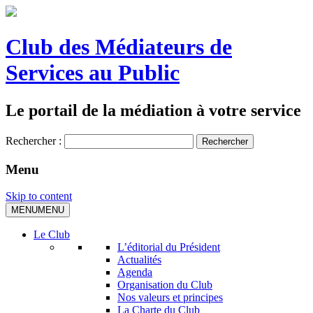
Club des Médiateurs de
Services au Public
Le portail de la médiation à votre service
Rechercher :
Menu
Skip to content
MENU
MENU
Le Club
L’éditorial du Président
Actualités
Agenda
Organisation du Club
Nos valeurs et principes
La Charte du Club