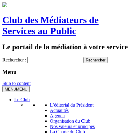
Club des Médiateurs de
Services au Public
Le portail de la médiation à votre service
Rechercher :
Menu
Skip to content
MENU
MENU
Le Club
L’éditorial du Président
Actualités
Agenda
Organisation du Club
Nos valeurs et principes
La Charte du Club