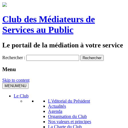
Club des Médiateurs de
Services au Public
Le portail de la médiation à votre service
Rechercher :
Menu
Skip to content
MENU
MENU
Le Club
L’éditorial du Président
Actualités
Agenda
Organisation du Club
Nos valeurs et principes
La Charte du Club