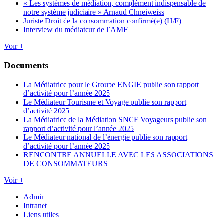
« Les systèmes de médiation, complément indispensable de
notre système judiciaire » Arnaud Chneiweiss
Juriste Droit de la consommation confirmé(e) (H/F)
Interview du médiateur de l’AMF
Voir +
Documents
La Médiatrice pour le Groupe ENGIE publie son rapport
d’activité pour l’année 2025
Le Médiateur Tourisme et Voyage publie son rapport
d’activité 2025
La Médiatrice de la Médiation SNCF Voyageurs publie son
rapport d’activité pour l’année 2025
Le Médiateur national de l’énergie publie son rapport
d’activité pour l’année 2025
RENCONTRE ANNUELLE AVEC LES ASSOCIATIONS
DE CONSOMMATEURS
Voir +
Admin
Intranet
Liens utiles