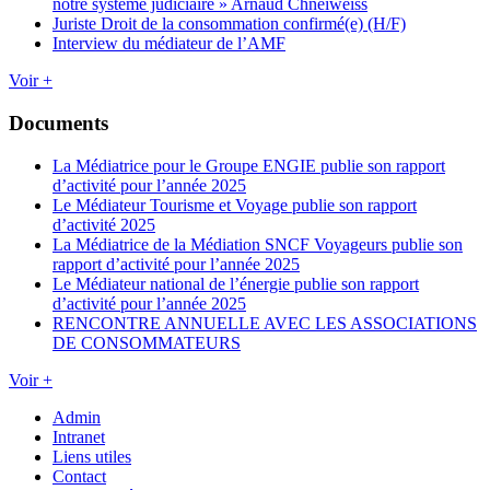
notre système judiciaire » Arnaud Chneiweiss
Juriste Droit de la consommation confirmé(e) (H/F)
Interview du médiateur de l’AMF
Voir +
Documents
La Médiatrice pour le Groupe ENGIE publie son rapport
d’activité pour l’année 2025
Le Médiateur Tourisme et Voyage publie son rapport
d’activité 2025
La Médiatrice de la Médiation SNCF Voyageurs publie son
rapport d’activité pour l’année 2025
Le Médiateur national de l’énergie publie son rapport
d’activité pour l’année 2025
RENCONTRE ANNUELLE AVEC LES ASSOCIATIONS
DE CONSOMMATEURS
Voir +
Admin
Intranet
Liens utiles
Contact