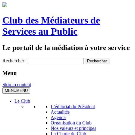
Club des Médiateurs de
Services au Public
Le portail de la médiation à votre service
Rechercher :
Menu
Skip to content
MENU
MENU
Le Club
L’éditorial du Président
Actualités
Agenda
Organisation du Club
Nos valeurs et principes
La Charte du Club