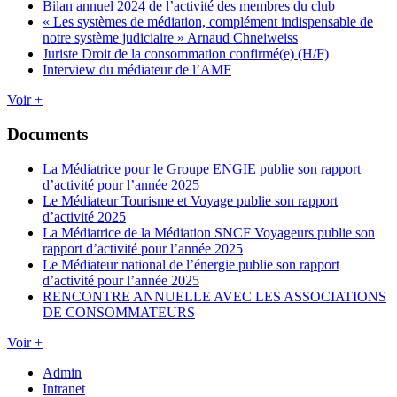
Bilan annuel 2024 de l’activité des membres du club
« Les systèmes de médiation, complément indispensable de
notre système judiciaire » Arnaud Chneiweiss
Juriste Droit de la consommation confirmé(e) (H/F)
Interview du médiateur de l’AMF
Voir +
Documents
La Médiatrice pour le Groupe ENGIE publie son rapport
d’activité pour l’année 2025
Le Médiateur Tourisme et Voyage publie son rapport
d’activité 2025
La Médiatrice de la Médiation SNCF Voyageurs publie son
rapport d’activité pour l’année 2025
Le Médiateur national de l’énergie publie son rapport
d’activité pour l’année 2025
RENCONTRE ANNUELLE AVEC LES ASSOCIATIONS
DE CONSOMMATEURS
Voir +
Admin
Intranet