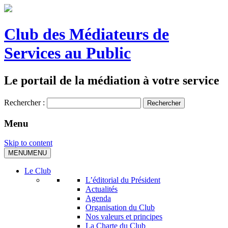
Club des Médiateurs de
Services au Public
Le portail de la médiation à votre service
Rechercher :
Menu
Skip to content
MENU
MENU
Le Club
L’éditorial du Président
Actualités
Agenda
Organisation du Club
Nos valeurs et principes
La Charte du Club