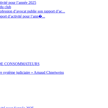
tivité pour l’année 2025
 du club
fession d’avocat publie son rapport d’ac...
port d’activité pour l’ann�...
 DE CONSOMMATEURS
re système judiciaire » Arnaud Chneiweiss