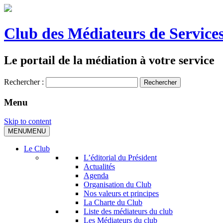
Club des Médiateurs de Services
Le portail de la médiation à votre service
Rechercher :
Menu
Skip to content
MENU
MENU
Le Club
L’éditorial du Président
Actualités
Agenda
Organisation du Club
Nos valeurs et principes
La Charte du Club
Liste des médiateurs du club
Les Médiateurs du club