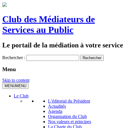
Club des Médiateurs de
Services au Public
Le portail de la médiation à votre service
Rechercher :
Menu
Skip to content
MENU
MENU
Le Club
L’éditorial du Président
Actualités
Agenda
Organisation du Club
Nos valeurs et principes
La Charte du Club