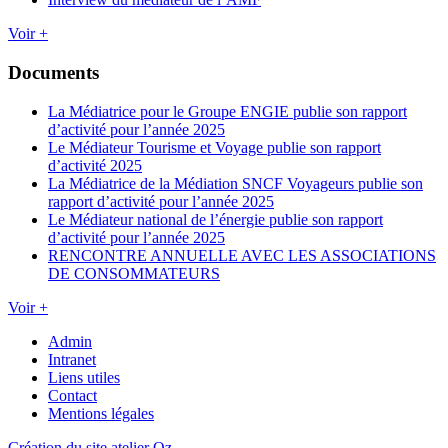
Voir +
Documents
La Médiatrice pour le Groupe ENGIE publie son rapport
d’activité pour l’année 2025
Le Médiateur Tourisme et Voyage publie son rapport
d’activité 2025
La Médiatrice de la Médiation SNCF Voyageurs publie son
rapport d’activité pour l’année 2025
Le Médiateur national de l’énergie publie son rapport
d’activité pour l’année 2025
RENCONTRE ANNUELLE AVEC LES ASSOCIATIONS
DE CONSOMMATEURS
Voir +
Admin
Intranet
Liens utiles
Contact
Mentions légales
Création du site atelier Oz