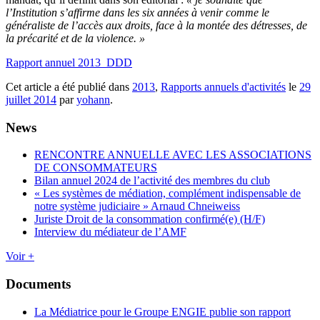
l’Institution s’affirme dans les six années à venir comme le
généraliste de l’accès aux droits, face à la montée des détresses, de
la précarité et de la violence. »
Rapport annuel 2013_DDD
Cet article a été publié dans
2013
,
Rapports annuels d'activités
le
29
juillet 2014
par
yohann
.
News
RENCONTRE ANNUELLE AVEC LES ASSOCIATIONS
DE CONSOMMATEURS
Bilan annuel 2024 de l’activité des membres du club
« Les systèmes de médiation, complément indispensable de
notre système judiciaire » Arnaud Chneiweiss
Juriste Droit de la consommation confirmé(e) (H/F)
Interview du médiateur de l’AMF
Voir +
Documents
La Médiatrice pour le Groupe ENGIE publie son rapport