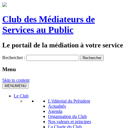
Club des Médiateurs de
Services au Public
Le portail de la médiation à votre service
Rechercher :
Menu
Skip to content
MENU
MENU
Le Club
L’éditorial du Président
Actualités
Agenda
Organisation du Club
Nos valeurs et principes
La Charte du Club