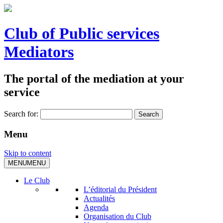
Club of Public services
Mediators
The portal of the mediation at your
service
Search for:
Menu
Skip to content
MENU
MENU
Le Club
L’éditorial du Président
Actualités
Agenda
Organisation du Club