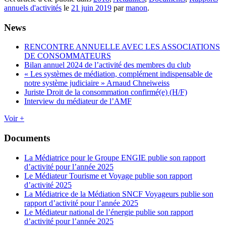
annuels d'activités
le
21 juin 2019
par
manon
.
News
RENCONTRE ANNUELLE AVEC LES ASSOCIATIONS
DE CONSOMMATEURS
Bilan annuel 2024 de l’activité des membres du club
« Les systèmes de médiation, complément indispensable de
notre système judiciaire » Arnaud Chneiweiss
Juriste Droit de la consommation confirmé(e) (H/F)
Interview du médiateur de l’AMF
Voir +
Documents
La Médiatrice pour le Groupe ENGIE publie son rapport
d’activité pour l’année 2025
Le Médiateur Tourisme et Voyage publie son rapport
d’activité 2025
La Médiatrice de la Médiation SNCF Voyageurs publie son
rapport d’activité pour l’année 2025
Le Médiateur national de l’énergie publie son rapport
d’activité pour l’année 2025