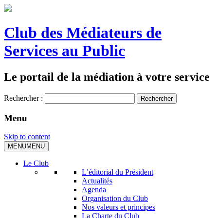
Club des Médiateurs de
Services au Public
Le portail de la médiation à votre service
Rechercher :
Menu
Skip to content
MENU
MENU
Le Club
L’éditorial du Président
Actualités
Agenda
Organisation du Club
Nos valeurs et principes
La Charte du Club