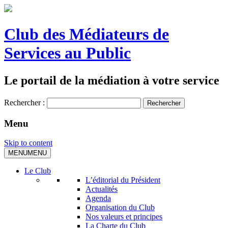
Club des Médiateurs de
Services au Public
Le portail de la médiation à votre service
Rechercher :
Menu
Skip to content
MENU
MENU
Le Club
L’éditorial du Président
Actualités
Agenda
Organisation du Club
Nos valeurs et principes
La Charte du Club