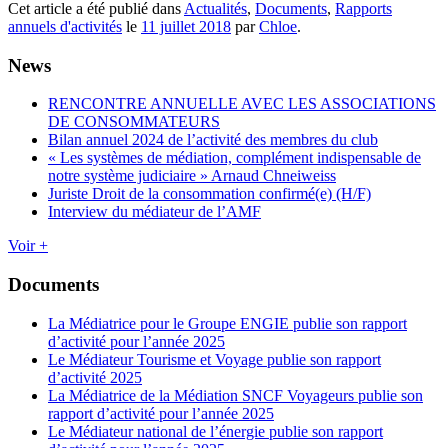
Cet article a été publié dans
Actualités
,
Documents
,
Rapports
annuels d'activités
le
11 juillet 2018
par
Chloe
.
News
RENCONTRE ANNUELLE AVEC LES ASSOCIATIONS
DE CONSOMMATEURS
Bilan annuel 2024 de l’activité des membres du club
« Les systèmes de médiation, complément indispensable de
notre système judiciaire » Arnaud Chneiweiss
Juriste Droit de la consommation confirmé(e) (H/F)
Interview du médiateur de l’AMF
Voir +
Documents
La Médiatrice pour le Groupe ENGIE publie son rapport
d’activité pour l’année 2025
Le Médiateur Tourisme et Voyage publie son rapport
d’activité 2025
La Médiatrice de la Médiation SNCF Voyageurs publie son
rapport d’activité pour l’année 2025
Le Médiateur national de l’énergie publie son rapport