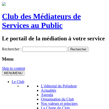
Club des Médiateurs de
Services au Public
Le portail de la médiation à votre service
Rechercher :
Menu
Skip to content
MENU
MENU
Le Club
L’éditorial du Président
Actualités
Agenda
Organisation du Club
Nos valeurs et principes
La Charte du Club