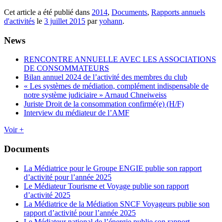
Cet article a été publié dans
2014
,
Documents
,
Rapports annuels
d'activités
le
3 juillet 2015
par
yohann
.
News
RENCONTRE ANNUELLE AVEC LES ASSOCIATIONS
DE CONSOMMATEURS
Bilan annuel 2024 de l’activité des membres du club
« Les systèmes de médiation, complément indispensable de
notre système judiciaire » Arnaud Chneiweiss
Juriste Droit de la consommation confirmé(e) (H/F)
Interview du médiateur de l’AMF
Voir +
Documents
La Médiatrice pour le Groupe ENGIE publie son rapport
d’activité pour l’année 2025
Le Médiateur Tourisme et Voyage publie son rapport
d’activité 2025
La Médiatrice de la Médiation SNCF Voyageurs publie son
rapport d’activité pour l’année 2025
Le Médiateur national de l’énergie publie son rapport