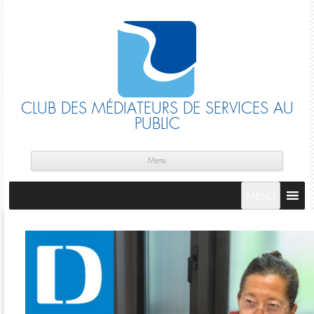
CLUB DES MÉDIATEURS DE SERVICES AU
PUBLIC
Skip
cont
Menu
MENU