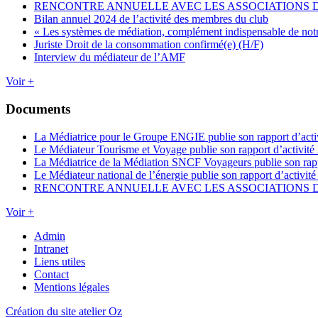
RENCONTRE ANNUELLE AVEC LES ASSOCIATIONS
Bilan annuel 2024 de l’activité des membres du club
« Les systèmes de médiation, complément indispensable de not
Juriste Droit de la consommation confirmé(e) (H/F)
Interview du médiateur de l’AMF
Voir +
Documents
La Médiatrice pour le Groupe ENGIE publie son rapport d’acti
Le Médiateur Tourisme et Voyage publie son rapport d’activité
La Médiatrice de la Médiation SNCF Voyageurs publie son rapp
Le Médiateur national de l’énergie publie son rapport d’activit
RENCONTRE ANNUELLE AVEC LES ASSOCIATIONS
Voir +
Admin
Intranet
Liens utiles
Contact
Mentions légales
Création du site atelier Oz