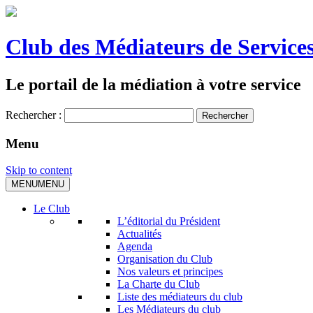
Club des Médiateurs de Services
Le portail de la médiation à votre service
Rechercher :
Menu
Skip to content
MENU
MENU
Le Club
L’éditorial du Président
Actualités
Agenda
Organisation du Club
Nos valeurs et principes
La Charte du Club
Liste des médiateurs du club
Les Médiateurs du club