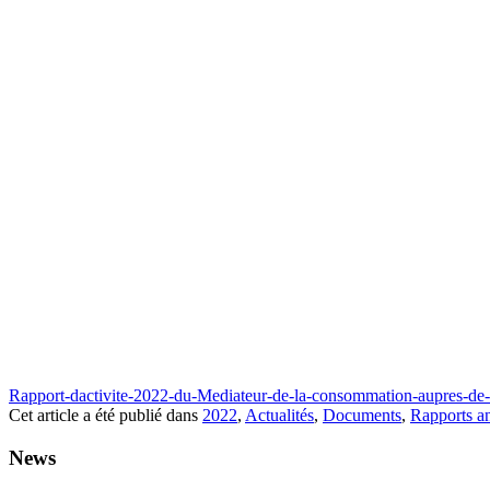
Rapport-dactivite-2022-du-Mediateur-de-la-consommation-aupres-de
Cet article a été publié dans
2022
,
Actualités
,
Documents
,
Rapports an
News