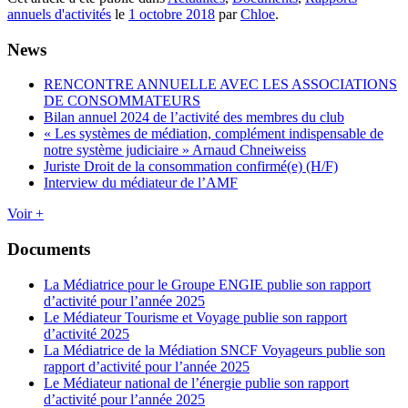
annuels d'activités
le
1 octobre 2018
par
Chloe
.
News
RENCONTRE ANNUELLE AVEC LES ASSOCIATIONS
DE CONSOMMATEURS
Bilan annuel 2024 de l’activité des membres du club
« Les systèmes de médiation, complément indispensable de
notre système judiciaire » Arnaud Chneiweiss
Juriste Droit de la consommation confirmé(e) (H/F)
Interview du médiateur de l’AMF
Voir +
Documents
La Médiatrice pour le Groupe ENGIE publie son rapport
d’activité pour l’année 2025
Le Médiateur Tourisme et Voyage publie son rapport
d’activité 2025
La Médiatrice de la Médiation SNCF Voyageurs publie son
rapport d’activité pour l’année 2025
Le Médiateur national de l’énergie publie son rapport
d’activité pour l’année 2025