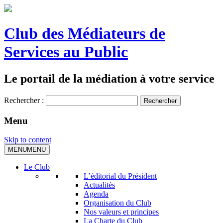
Club des Médiateurs de
Services au Public
Le portail de la médiation à votre service
Rechercher :
Menu
Skip to content
MENU
MENU
Le Club
L’éditorial du Président
Actualités
Agenda
Organisation du Club
Nos valeurs et principes
La Charte du Club