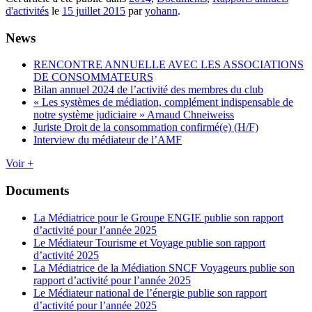
d'activités
le
15 juillet 2015
par
yohann
.
News
RENCONTRE ANNUELLE AVEC LES ASSOCIATIONS
DE CONSOMMATEURS
Bilan annuel 2024 de l’activité des membres du club
« Les systèmes de médiation, complément indispensable de
notre système judiciaire » Arnaud Chneiweiss
Juriste Droit de la consommation confirmé(e) (H/F)
Interview du médiateur de l’AMF
Voir +
Documents
La Médiatrice pour le Groupe ENGIE publie son rapport
d’activité pour l’année 2025
Le Médiateur Tourisme et Voyage publie son rapport
d’activité 2025
La Médiatrice de la Médiation SNCF Voyageurs publie son
rapport d’activité pour l’année 2025
Le Médiateur national de l’énergie publie son rapport
d’activité pour l’année 2025