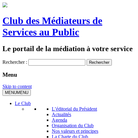
Club des Médiateurs de
Services au Public
Le portail de la médiation à votre service
Rechercher :
Menu
Skip to content
MENU
MENU
Le Club
L’éditorial du Président
Actualités
Agenda
Organisation du Club
Nos valeurs et principes
La Charte du Club