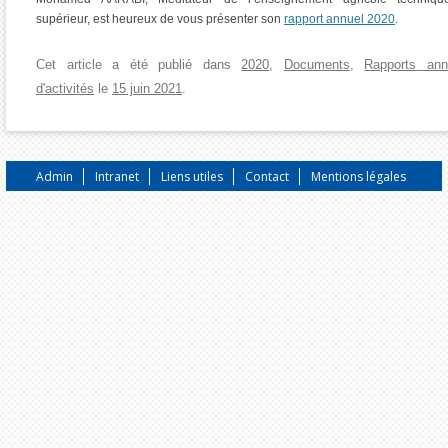
supérieur, est heureux de vous présenter son
rapport annuel 2020
.
Cet article a été publié dans
2020
,
Documents
,
Rapports ann
d'activités
le
15 juin 2021
.
Admin
Intranet
Liens utiles
Contact
Mentions légales