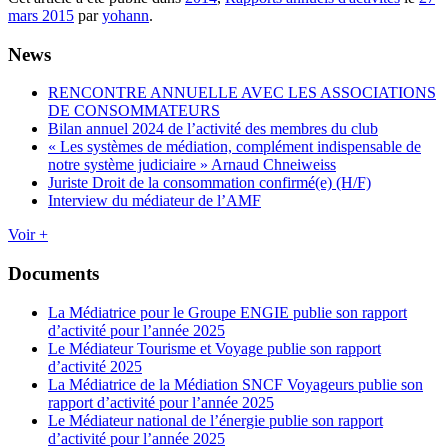
mars 2015
par
yohann
.
News
RENCONTRE ANNUELLE AVEC LES ASSOCIATIONS
DE CONSOMMATEURS
Bilan annuel 2024 de l’activité des membres du club
« Les systèmes de médiation, complément indispensable de
notre système judiciaire » Arnaud Chneiweiss
Juriste Droit de la consommation confirmé(e) (H/F)
Interview du médiateur de l’AMF
Voir +
Documents
La Médiatrice pour le Groupe ENGIE publie son rapport
d’activité pour l’année 2025
Le Médiateur Tourisme et Voyage publie son rapport
d’activité 2025
La Médiatrice de la Médiation SNCF Voyageurs publie son
rapport d’activité pour l’année 2025
Le Médiateur national de l’énergie publie son rapport
d’activité pour l’année 2025