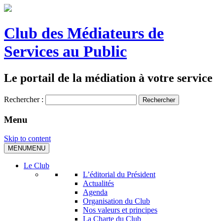
Club des Médiateurs de
Services au Public
Le portail de la médiation à votre service
Rechercher :
Menu
Skip to content
MENU
MENU
Le Club
L’éditorial du Président
Actualités
Agenda
Organisation du Club
Nos valeurs et principes
La Charte du Club