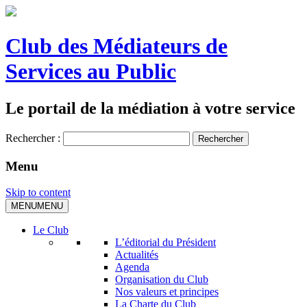
Club des Médiateurs de
Services au Public
Le portail de la médiation à votre service
Rechercher :
Menu
Skip to content
MENU
MENU
Le Club
L’éditorial du Président
Actualités
Agenda
Organisation du Club
Nos valeurs et principes
La Charte du Club