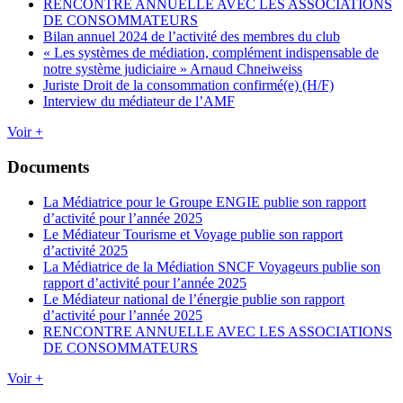
RENCONTRE ANNUELLE AVEC LES ASSOCIATIONS
DE CONSOMMATEURS
Bilan annuel 2024 de l’activité des membres du club
« Les systèmes de médiation, complément indispensable de
notre système judiciaire » Arnaud Chneiweiss
Juriste Droit de la consommation confirmé(e) (H/F)
Interview du médiateur de l’AMF
Voir +
Documents
La Médiatrice pour le Groupe ENGIE publie son rapport
d’activité pour l’année 2025
Le Médiateur Tourisme et Voyage publie son rapport
d’activité 2025
La Médiatrice de la Médiation SNCF Voyageurs publie son
rapport d’activité pour l’année 2025
Le Médiateur national de l’énergie publie son rapport
d’activité pour l’année 2025
RENCONTRE ANNUELLE AVEC LES ASSOCIATIONS
DE CONSOMMATEURS
Voir +