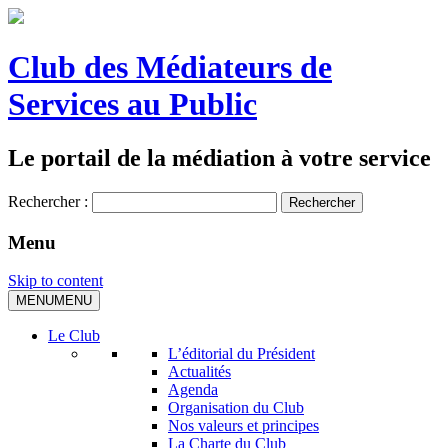
Club des Médiateurs de
Services au Public
Le portail de la médiation à votre service
Rechercher :
Menu
Skip to content
MENU
MENU
Le Club
L’éditorial du Président
Actualités
Agenda
Organisation du Club
Nos valeurs et principes
La Charte du Club