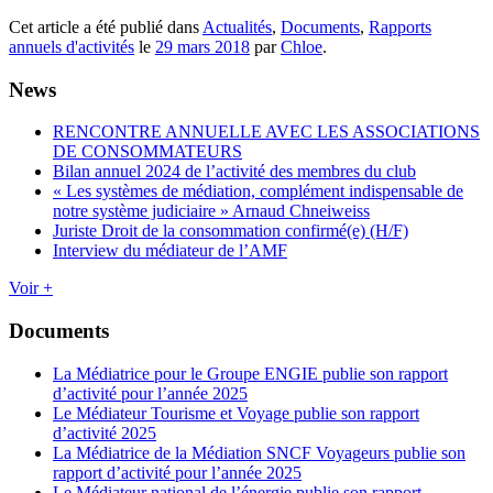
Cet article a été publié dans
Actualités
,
Documents
,
Rapports
annuels d'activités
le
29 mars 2018
par
Chloe
.
News
RENCONTRE ANNUELLE AVEC LES ASSOCIATIONS
DE CONSOMMATEURS
Bilan annuel 2024 de l’activité des membres du club
« Les systèmes de médiation, complément indispensable de
notre système judiciaire » Arnaud Chneiweiss
Juriste Droit de la consommation confirmé(e) (H/F)
Interview du médiateur de l’AMF
Voir +
Documents
La Médiatrice pour le Groupe ENGIE publie son rapport
d’activité pour l’année 2025
Le Médiateur Tourisme et Voyage publie son rapport
d’activité 2025
La Médiatrice de la Médiation SNCF Voyageurs publie son
rapport d’activité pour l’année 2025
Le Médiateur national de l’énergie publie son rapport