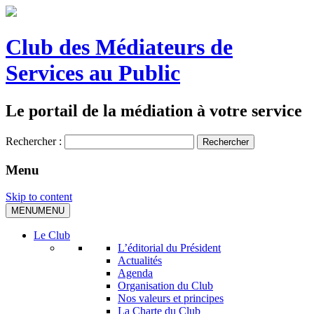
Club des Médiateurs de
Services au Public
Le portail de la médiation à votre service
Rechercher :
Menu
Skip to content
MENU
MENU
Le Club
L’éditorial du Président
Actualités
Agenda
Organisation du Club
Nos valeurs et principes
La Charte du Club