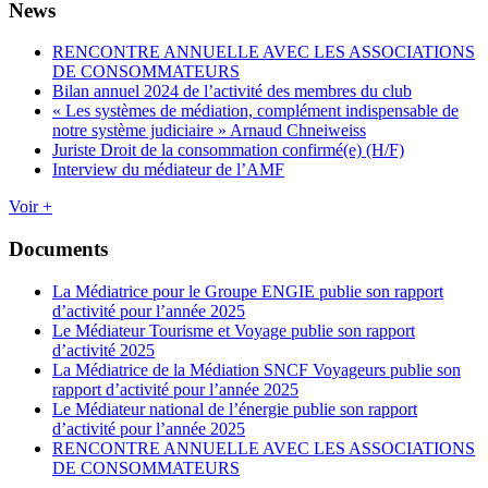
News
RENCONTRE ANNUELLE AVEC LES ASSOCIATIONS
DE CONSOMMATEURS
Bilan annuel 2024 de l’activité des membres du club
« Les systèmes de médiation, complément indispensable de
notre système judiciaire » Arnaud Chneiweiss
Juriste Droit de la consommation confirmé(e) (H/F)
Interview du médiateur de l’AMF
Voir +
Documents
La Médiatrice pour le Groupe ENGIE publie son rapport
d’activité pour l’année 2025
Le Médiateur Tourisme et Voyage publie son rapport
d’activité 2025
La Médiatrice de la Médiation SNCF Voyageurs publie son
rapport d’activité pour l’année 2025
Le Médiateur national de l’énergie publie son rapport
d’activité pour l’année 2025
RENCONTRE ANNUELLE AVEC LES ASSOCIATIONS
DE CONSOMMATEURS