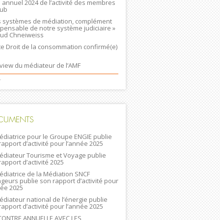
n annuel 2024 de l’activité des membres
lub
s systèmes de médiation, complément
spensable de notre système judiciaire »
ud Chneiweiss
ste Droit de la consommation confirmé(e)
rview du médiateur de l’AMF
+
CUMENTS
édiatrice pour le Groupe ENGIE publie
rapport d’activité pour l’année 2025
édiateur Tourisme et Voyage publie
rapport d’activité 2025
édiatrice de la Médiation SNCF
geurs publie son rapport d’activité pour
née 2025
édiateur national de l’énergie publie
rapport d’activité pour l’année 2025
ONTRE ANNUELLE AVEC LES