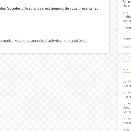
Bila
du c
 des Sociétés d’Assurances, est heureux de vous présenter son
« Le
indi
Arna
Juri
(H/F)
Inte
uments
,
Rapports annuels d'activités
le
9 août 2009
.
VOIR 
DO
La M
son 
Le M
son 
La M
Voya
l’an
Le M
son 
RENC