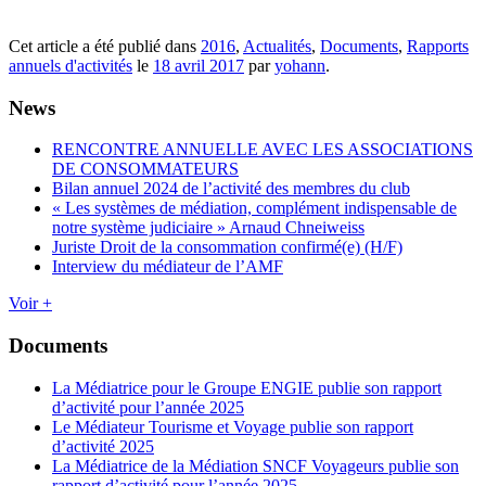
Cet article a été publié dans
2016
,
Actualités
,
Documents
,
Rapports
annuels d'activités
le
18 avril 2017
par
yohann
.
News
RENCONTRE ANNUELLE AVEC LES ASSOCIATIONS
DE CONSOMMATEURS
Bilan annuel 2024 de l’activité des membres du club
« Les systèmes de médiation, complément indispensable de
notre système judiciaire » Arnaud Chneiweiss
Juriste Droit de la consommation confirmé(e) (H/F)
Interview du médiateur de l’AMF
Voir +
Documents
La Médiatrice pour le Groupe ENGIE publie son rapport
d’activité pour l’année 2025
Le Médiateur Tourisme et Voyage publie son rapport
d’activité 2025
La Médiatrice de la Médiation SNCF Voyageurs publie son
rapport d’activité pour l’année 2025