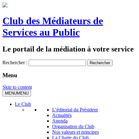
Club des Médiateurs de
Services au Public
Le portail de la médiation à votre service
Rechercher :
Menu
Skip to content
MENU
MENU
Le Club
L’éditorial du Président
Actualités
Agenda
Organisation du Club
Nos valeurs et principes
La Charte du Club