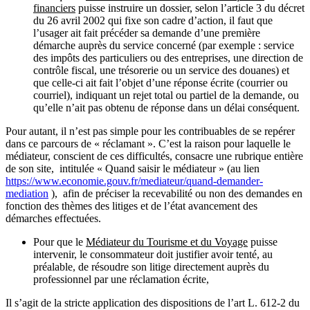
financiers
puisse instruire un dossier, selon l’article 3 du décret
du 26 avril 2002 qui fixe son cadre d’action, il faut que
l’usager ait fait précéder sa demande d’une première
démarche auprès du service concerné (par exemple : service
des impôts des particuliers ou des entreprises, une direction de
contrôle fiscal, une trésorerie ou un service des douanes) et
que celle-ci ait fait l’objet d’une réponse écrite (courrier ou
courriel), indiquant un rejet total ou partiel de la demande, ou
qu’elle n’ait pas obtenu de réponse dans un délai conséquent.
Pour autant, il n’est pas simple pour les contribuables de se repérer
dans ce parcours de « réclamant ». C’est la raison pour laquelle le
médiateur, conscient de ces difficultés, consacre une rubrique entière
de son site, intitulée « Quand saisir le médiateur » (au lien
https://www.economie.gouv.fr/mediateur/quand-demander-
mediation
), afin de préciser la recevabilité ou non des demandes en
fonction des thèmes des litiges et de l’état avancement des
démarches effectuées.
Pour que le
Médiateur du Tourisme et du Voyage
puisse
intervenir, le consommateur doit justifier avoir tenté, au
préalable, de résoudre son litige directement auprès du
professionnel par une réclamation écrite,
Il s’agit de la stricte application des dispositions de l’art L. 612-2 du