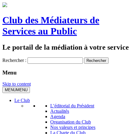
Club des Médiateurs de
Services au Public
Le portail de la médiation à votre service
Rechercher :
Menu
Skip to content
MENU
MENU
Le Club
L’éditorial du Président
Actualités
Agenda
Organisation du Club
Nos valeurs et principes
La Charte du Club