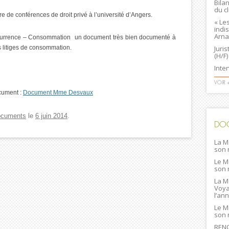
Bila
du c
e conférences de droit privé à l’université d’Angers.
« Le
indi
Arna
ncurrence – Consommation un document très bien documenté à
es litiges de consommation.
Juri
(H/F)
Inte
VOIR 
cument :
Document Mme Desvaux
cuments
le
6 juin 2014
.
DO
La M
son 
Le M
son 
La M
Voya
l’an
Le M
son 
RENC