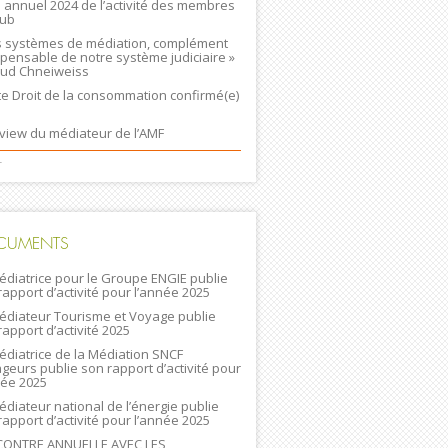
n annuel 2024 de l’activité des membres
lub
s systèmes de médiation, complément
spensable de notre système judiciaire »
ud Chneiweiss
ste Droit de la consommation confirmé(e)
rview du médiateur de l’AMF
+
CUMENTS
édiatrice pour le Groupe ENGIE publie
rapport d’activité pour l’année 2025
édiateur Tourisme et Voyage publie
rapport d’activité 2025
édiatrice de la Médiation SNCF
geurs publie son rapport d’activité pour
née 2025
édiateur national de l’énergie publie
rapport d’activité pour l’année 2025
ONTRE ANNUELLE AVEC LES