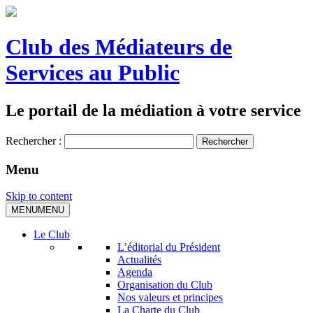
Club des Médiateurs de
Services au Public
Le portail de la médiation à votre service
Rechercher :
Menu
Skip to content
MENU
MENU
Le Club
L’éditorial du Président
Actualités
Agenda
Organisation du Club
Nos valeurs et principes
La Charte du Club