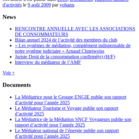
d'activités
le
9 août 2009
par
yohann
.
News
RENCONTRE ANNUELLE AVEC LES ASSOCIATIONS
DE CONSOMMATEURS
Bilan annuel 2024 de l’activité des membres du club
« Les systèmes de médiation, complément indispensable de
notre système judiciaire » Arnaud Chneiweiss
Juriste Droit de la consommation confirmé(e) (H/F)
Interview du médiateur de l’AMF
Voir +
Documents
La Médiatrice pour le Groupe ENGIE publie son rapport
d’activité pour l’année 2025
Le Médiateur Tourisme et Voyage publie son rapport
d’activité 2025
La Médiatrice de la Médiation SNCF Voyageurs publie son
rapport d’activité pour l’année 2025
Le Médiateur national de l’énergie publie son rapport
d’activité pour l’année 2025