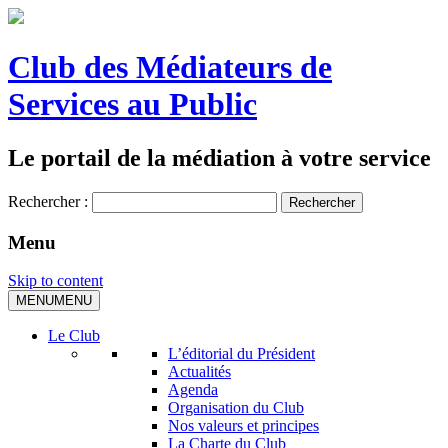
Club des Médiateurs de
Services au Public
Le portail de la médiation à votre service
Rechercher :
Menu
Skip to content
MENU
MENU
Le Club
L’éditorial du Président
Actualités
Agenda
Organisation du Club
Nos valeurs et principes
La Charte du Club