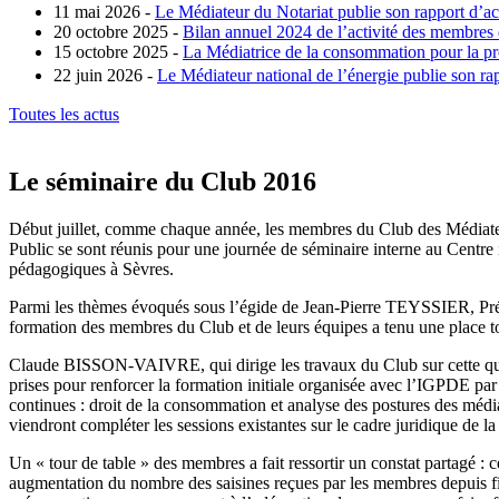
11 mai 2026 -
Le Médiateur du Notariat publie son rapport d’ac
20 octobre 2025 -
Bilan annuel 2024 de l’activité des membres
15 octobre 2025 -
La Médiatrice de la consommation pour la pro
22 juin 2026 -
Le Médiateur national de l’énergie publie son rap
Toutes les actus
Le séminaire du Club 2016
Début juillet, comme chaque année, les membres du Club des Médiate
Public se sont réunis pour une journée de séminaire interne au Centre 
pédagogiques à Sèvres.
Parmi les thèmes évoqués sous l’égide de Jean-Pierre TEYSSIER, Pré
formation des membres du Club et de leurs équipes a tenu une place to
Claude BISSON-VAIVRE, qui dirige les travaux du Club sur cette que
prises pour renforcer la formation initiale organisée avec l’IGPDE pa
continues : droit de la consommation et analyse des postures des méd
viendront compléter les sessions existantes sur le cadre juridique de la
Un « tour de table » des membres a fait ressortir un constat partagé : c
augmentation du nombre des saisines reçues par les membres depuis fi