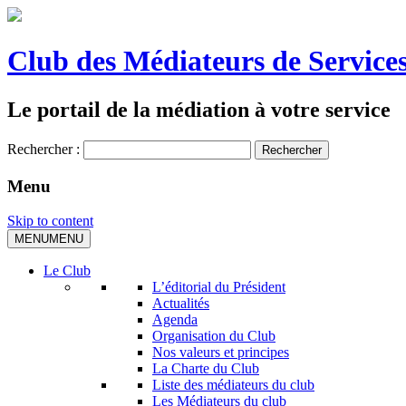
Club des Médiateurs de Services
Le portail de la médiation à votre service
Rechercher :
Menu
Skip to content
MENU
MENU
Le Club
L’éditorial du Président
Actualités
Agenda
Organisation du Club
Nos valeurs et principes
La Charte du Club
Liste des médiateurs du club
Les Médiateurs du club