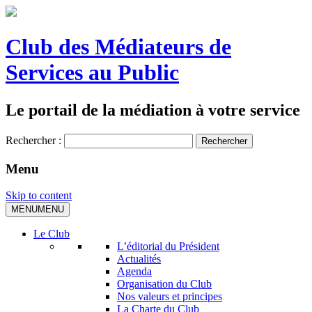
Club des Médiateurs de
Services au Public
Le portail de la médiation à votre service
Rechercher :
Menu
Skip to content
MENU
MENU
Le Club
L’éditorial du Président
Actualités
Agenda
Organisation du Club
Nos valeurs et principes
La Charte du Club