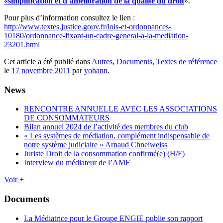
«simplification et d’amélioration de la qualité du droit
».
Pour plus d’information consultez le lien :
http://www.textes.justice.gouv.fr/lois-et-ordonnances-
10180/ordonnance-fixant-un-cadre-general-a-la-mediation-
23201.html
Cet article a été publié dans
Autres
,
Documents
,
Textes de référence
le
17 novembre 2011
par
yohann
.
News
RENCONTRE ANNUELLE AVEC LES ASSOCIATIONS
DE CONSOMMATEURS
Bilan annuel 2024 de l’activité des membres du club
« Les systèmes de médiation, complément indispensable de
notre système judiciaire » Arnaud Chneiweiss
Juriste Droit de la consommation confirmé(e) (H/F)
Interview du médiateur de l’AMF
Voir +
Documents
La Médiatrice pour le Groupe ENGIE publie son rapport