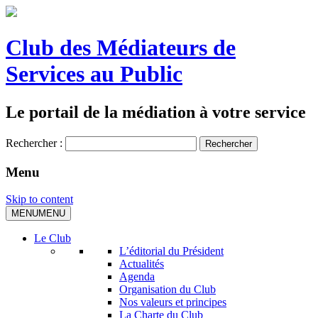
Club des Médiateurs de
Services au Public
Le portail de la médiation à votre service
Rechercher :
Menu
Skip to content
MENU
MENU
Le Club
L’éditorial du Président
Actualités
Agenda
Organisation du Club
Nos valeurs et principes
La Charte du Club