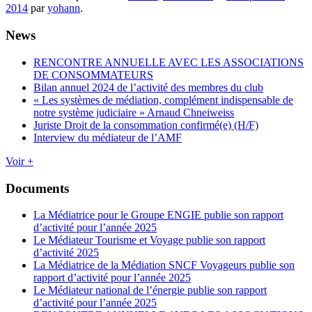
2014
par
yohann
.
News
RENCONTRE ANNUELLE AVEC LES ASSOCIATIONS
DE CONSOMMATEURS
Bilan annuel 2024 de l’activité des membres du club
« Les systèmes de médiation, complément indispensable de
notre système judiciaire » Arnaud Chneiweiss
Juriste Droit de la consommation confirmé(e) (H/F)
Interview du médiateur de l’AMF
Voir +
Documents
La Médiatrice pour le Groupe ENGIE publie son rapport
d’activité pour l’année 2025
Le Médiateur Tourisme et Voyage publie son rapport
d’activité 2025
La Médiatrice de la Médiation SNCF Voyageurs publie son
rapport d’activité pour l’année 2025
Le Médiateur national de l’énergie publie son rapport
d’activité pour l’année 2025