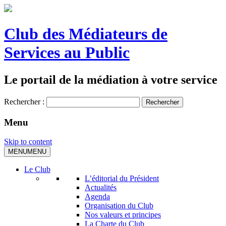
Club des Médiateurs de
Services au Public
Le portail de la médiation à votre service
Rechercher :
Menu
Skip to content
MENU
MENU
Le Club
L’éditorial du Président
Actualités
Agenda
Organisation du Club
Nos valeurs et principes
La Charte du Club