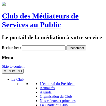
Club des Médiateurs de
Services au Public
Le portail de la médiation à votre service
Rechercher :
Menu
Skip to content
MENU
MENU
Le Club
L’éditorial du Président
Actualités
Agenda
Organisation du Club
Nos valeurs et principes
La Charte du Club