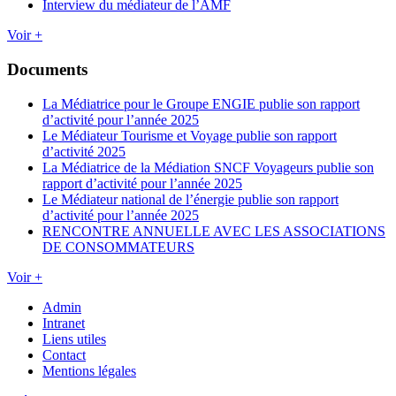
Interview du médiateur de l’AMF
Voir +
Documents
La Médiatrice pour le Groupe ENGIE publie son rapport
d’activité pour l’année 2025
Le Médiateur Tourisme et Voyage publie son rapport
d’activité 2025
La Médiatrice de la Médiation SNCF Voyageurs publie son
rapport d’activité pour l’année 2025
Le Médiateur national de l’énergie publie son rapport
d’activité pour l’année 2025
RENCONTRE ANNUELLE AVEC LES ASSOCIATIONS
DE CONSOMMATEURS
Voir +
Admin
Intranet
Liens utiles
Contact
Mentions légales