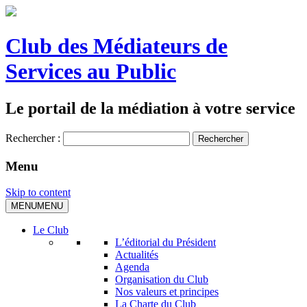
Club des Médiateurs de
Services au Public
Le portail de la médiation à votre service
Rechercher :
Menu
Skip to content
MENU
MENU
Le Club
L’éditorial du Président
Actualités
Agenda
Organisation du Club
Nos valeurs et principes
La Charte du Club