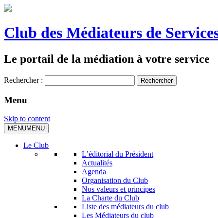
Club des Médiateurs de Services
Le portail de la médiation à votre service
Rechercher :
Menu
Skip to content
MENU
MENU
Le Club
L’éditorial du Président
Actualités
Agenda
Organisation du Club
Nos valeurs et principes
La Charte du Club
Liste des médiateurs du club
Les Médiateurs du club