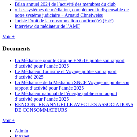
Bilan annuel 2024 de l’activité des membres du club
« Les systèmes de médiation, complément indispensable de
notre système judiciaire » Arnaud Chneiweiss
Juriste Droit de la consommation confirmé(e) (H/F)
Interview du médiateur de l’AMF
Voir +
Documents
La Médiatrice pour le Groupe ENGIE publie son rapport
d’activité pour l’année 2025
Le Médiateur Tourisme et Voyage publie son rapport
d’activité 2025
La Médiatrice de la Médiation SNCF Voyageurs publie son
rapport d’activité pour l’année 2025
Le Médiateur national de l’énergie publie son rapport
d’activité pour l’année 2025
RENCONTRE ANNUELLE AVEC LES ASSOCIATIONS
DE CONSOMMATEURS
Voir +
Admin
Intranet