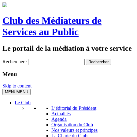
Club des Médiateurs de
Services au Public
Le portail de la médiation à votre service
Rechercher :
Menu
Skip to content
MENU
MENU
Le Club
L’éditorial du Président
Actualités
Agenda
Organisation du Club
Nos valeurs et principes
La Charte du Club