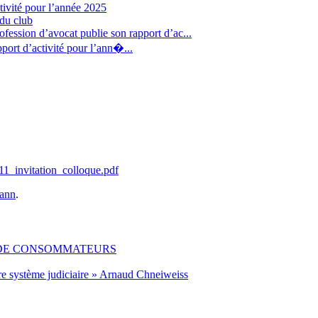
tivité pour l’année 2025
 du club
fession d’avocat publie son rapport d’ac...
port d’activité pour l’ann�...
_invitation_colloque.pdf
ann
.
 DE CONSOMMATEURS
re système judiciaire » Arnaud Chneiweiss