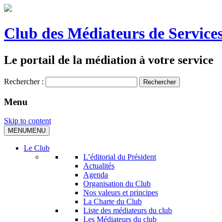
Club des Médiateurs de Services
Le portail de la médiation à votre service
Rechercher :
Menu
Skip to content
MENU
MENU
Le Club
L’éditorial du Président
Actualités
Agenda
Organisation du Club
Nos valeurs et principes
La Charte du Club
Liste des médiateurs du club
Les Médiateurs du club