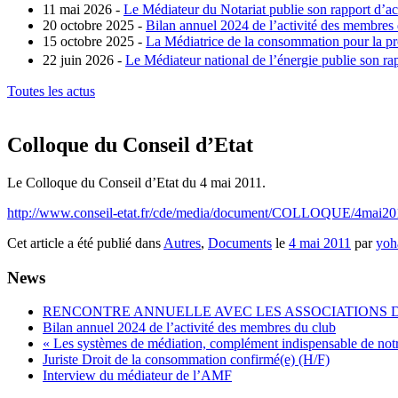
11 mai 2026 -
Le Médiateur du Notariat publie son rapport d’ac
20 octobre 2025 -
Bilan annuel 2024 de l’activité des membres
15 octobre 2025 -
La Médiatrice de la consommation pour la pro
22 juin 2026 -
Le Médiateur national de l’énergie publie son rap
Toutes les actus
Colloque du Conseil d’Etat
Le Colloque du Conseil d’Etat du 4 mai 2011.
http://www.conseil-etat.fr/cde/media/document/COLLOQUE/4mai2011
Cet article a été publié dans
Autres
,
Documents
le
4 mai 2011
par
yoh
News
RENCONTRE ANNUELLE AVEC LES ASSOCIATIONS
Bilan annuel 2024 de l’activité des membres du club
« Les systèmes de médiation, complément indispensable de not
Juriste Droit de la consommation confirmé(e) (H/F)
Interview du médiateur de l’AMF