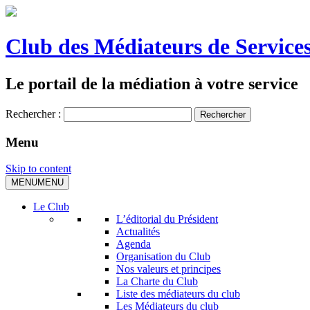
Club des Médiateurs de Services
Le portail de la médiation à votre service
Rechercher :
Menu
Skip to content
MENU
MENU
Le Club
L’éditorial du Président
Actualités
Agenda
Organisation du Club
Nos valeurs et principes
La Charte du Club
Liste des médiateurs du club
Les Médiateurs du club