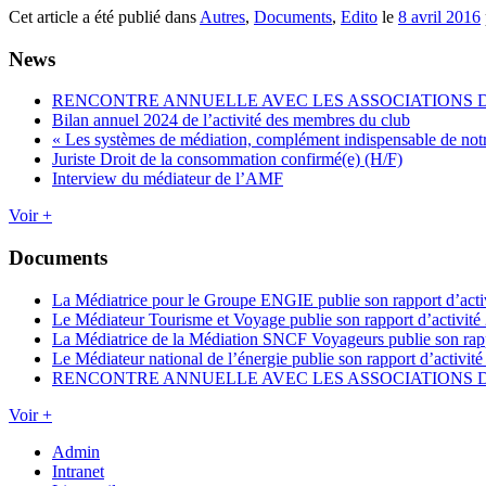
Cet article a été publié dans
Autres
,
Documents
,
Edito
le
8 avril 2016
News
RENCONTRE ANNUELLE AVEC LES ASSOCIATIONS
Bilan annuel 2024 de l’activité des membres du club
« Les systèmes de médiation, complément indispensable de not
Juriste Droit de la consommation confirmé(e) (H/F)
Interview du médiateur de l’AMF
Voir +
Documents
La Médiatrice pour le Groupe ENGIE publie son rapport d’acti
Le Médiateur Tourisme et Voyage publie son rapport d’activité
La Médiatrice de la Médiation SNCF Voyageurs publie son rapp
Le Médiateur national de l’énergie publie son rapport d’activit
RENCONTRE ANNUELLE AVEC LES ASSOCIATIONS
Voir +
Admin
Intranet