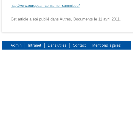
http://www.european-consumer-summit.eu/
Cet article a été publié dans
Autres
,
Documents
le
11 avril 2011
.
Admin
Intranet
Liens utiles
Contact
Mentions légales