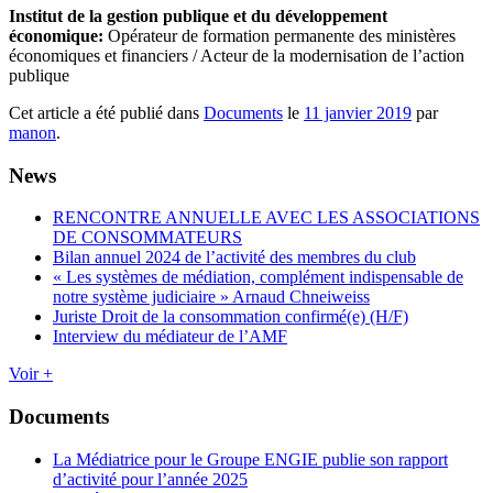
Institut de la gestion publique et du développement
économique:
Opérateur de formation permanente des ministères
économiques et financiers / Acteur de la modernisation de l’action
publique
Cet article a été publié dans
Documents
le
11 janvier 2019
par
manon
.
News
RENCONTRE ANNUELLE AVEC LES ASSOCIATIONS
DE CONSOMMATEURS
Bilan annuel 2024 de l’activité des membres du club
« Les systèmes de médiation, complément indispensable de
notre système judiciaire » Arnaud Chneiweiss
Juriste Droit de la consommation confirmé(e) (H/F)
Interview du médiateur de l’AMF
Voir +
Documents
La Médiatrice pour le Groupe ENGIE publie son rapport
d’activité pour l’année 2025