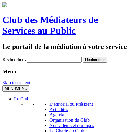
Club des Médiateurs de
Services au Public
Le portail de la médiation à votre service
Rechercher :
Menu
Skip to content
MENU
MENU
Le Club
L’éditorial du Président
Actualités
Agenda
Organisation du Club
Nos valeurs et principes
La Charte du Club