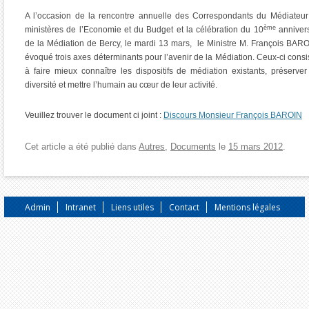
A l’occasion de la rencontre annuelle des Correspondants du Médiateu
ème
ministères de l’Economie et du Budget et la célébration du 10
annivers
de la Médiation de Bercy, le mardi 13 mars, le Ministre M. François BAR
évoqué trois axes déterminants pour l’avenir de la Médiation. Ceux-ci consi
à faire mieux connaître les dispositifs de médiation existants, préserver
diversité et mettre l’humain au cœur de leur activité.
Veuillez trouver le document ci joint :
Discours Monsieur François BAROIN
Cet article a été publié dans
Autres
,
Documents
le
15 mars 2012
.
Admin
Intranet
Liens utiles
Contact
Mentions légales