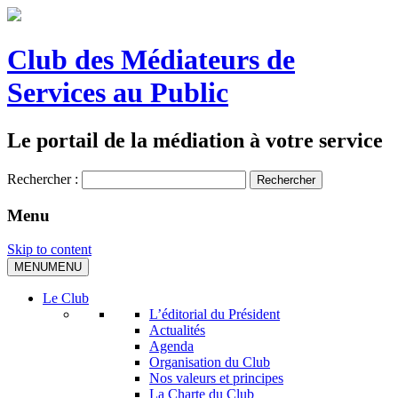
Club des Médiateurs de
Services au Public
Le portail de la médiation à votre service
Rechercher :
Menu
Skip to content
MENU
MENU
Le Club
L’éditorial du Président
Actualités
Agenda
Organisation du Club
Nos valeurs et principes
La Charte du Club