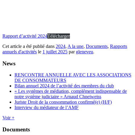
Rapport d’activité 2024
Télécharger
Cet article a été publié dans
2024
,
A la une
,
Documents
,
Rapports
annuels d'activités
le
1 juillet 2025
par
gleneveu
.
News
RENCONTRE ANNUELLE AVEC LES ASSOCIATIONS
DE CONSOMMATEURS
Bilan annuel 2024 de l’activité des membres du club
« Les systèmes de médiation, complément indispensable de
notre système judiciaire » Arnaud Chneiweiss
Juriste Droit de la consommation confirmé(e) (H/F)
Interview du médiateur de l’AMF
Voir +
Documents