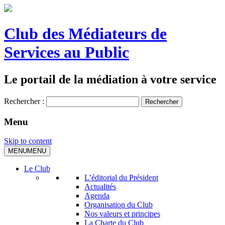
Club des Médiateurs de
Services au Public
Le portail de la médiation à votre service
Rechercher :
Menu
Skip to content
MENU
MENU
Le Club
L’éditorial du Président
Actualités
Agenda
Organisation du Club
Nos valeurs et principes
La Charte du Club