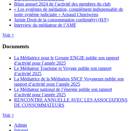
Bilan annuel 2024 de l’activité des membres du club
« Les systèmes de médiation, complément indispensable de
notre système judiciaire » Arnaud Chneiweiss
Juriste Droit de la consommation confirmé(e) (H/F)
Interview du médiateur de l’AMF
Voir +
Documents
La Médiatrice pour le Groupe ENGIE publie son rapport
d’activité pour l’année 2025
Le Médiateur Tourisme et Voyage publie son rapport
d’activité 2025
La Médiatrice de la Médiation SNCF Voyageurs publie son
rapport d’activité pour l’année 2025
Le Médiateur national de l’énergie publie son rapport
d’activité pour l’année 2025
RENCONTRE ANNUELLE AVEC LES ASSOCIATIONS
DE CONSOMMATEURS
Voir +
Admin
Intranet