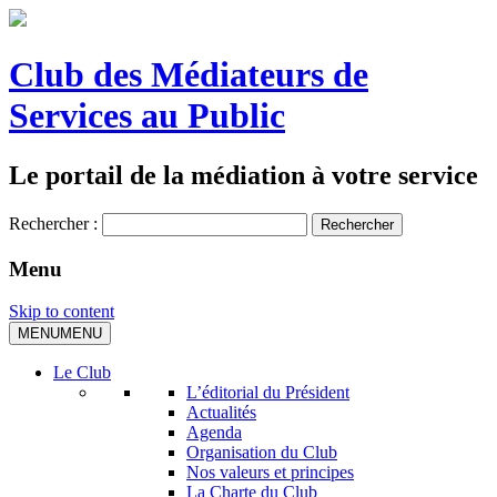
Club des Médiateurs de
Services au Public
Le portail de la médiation à votre service
Rechercher :
Menu
Skip to content
MENU
MENU
Le Club
L’éditorial du Président
Actualités
Agenda
Organisation du Club
Nos valeurs et principes
La Charte du Club