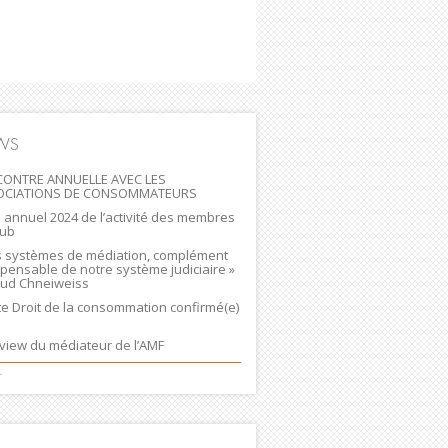
WS
ONTRE ANNUELLE AVEC LES
OCIATIONS DE CONSOMMATEURS
n annuel 2024 de l’activité des membres
lub
s systèmes de médiation, complément
spensable de notre système judiciaire »
ud Chneiweiss
ste Droit de la consommation confirmé(e)
rview du médiateur de l’AMF
+