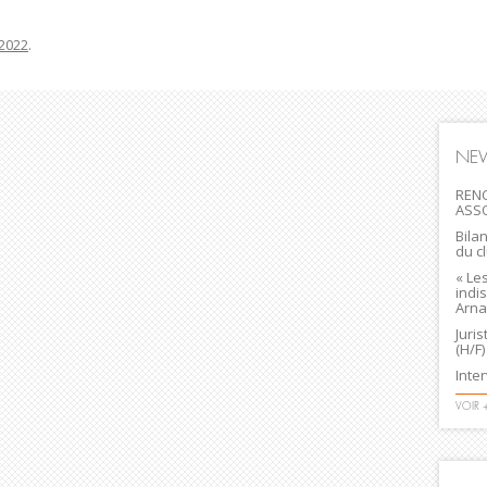
 2022
.
NE
RENC
ASS
Bila
du c
« Le
indi
Arna
Juri
(H/F)
Inte
VOIR 