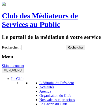
Club des Médiateurs de
Services au Public
Le portail de la médiation à votre service
Rechercher :
Menu
Skip to content
MENU
MENU
Le Club
L’éditorial du Président
Actualités
Agenda
Organisation du Club
Nos valeurs et principes
La Charte du Club