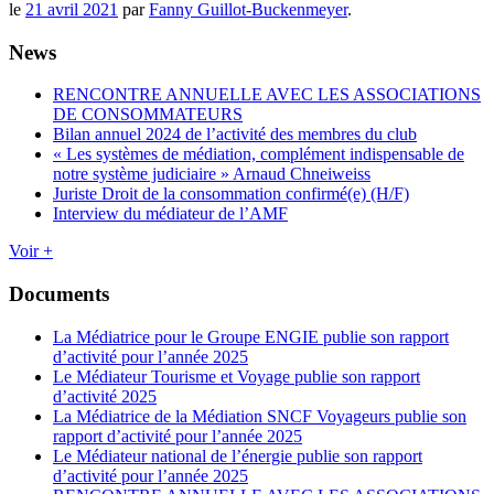
le
21 avril 2021
par
Fanny Guillot-Buckenmeyer
.
News
RENCONTRE ANNUELLE AVEC LES ASSOCIATIONS
DE CONSOMMATEURS
Bilan annuel 2024 de l’activité des membres du club
« Les systèmes de médiation, complément indispensable de
notre système judiciaire » Arnaud Chneiweiss
Juriste Droit de la consommation confirmé(e) (H/F)
Interview du médiateur de l’AMF
Voir +
Documents
La Médiatrice pour le Groupe ENGIE publie son rapport
d’activité pour l’année 2025
Le Médiateur Tourisme et Voyage publie son rapport
d’activité 2025
La Médiatrice de la Médiation SNCF Voyageurs publie son
rapport d’activité pour l’année 2025
Le Médiateur national de l’énergie publie son rapport
d’activité pour l’année 2025