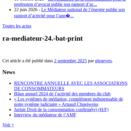
profession d’avocat publie son rapport d’ac...
22 juin 2026 -
Le Médiateur national de l’énergie publie son
rapport d’activité pour l’ann�...
Toutes les actus
ra-mediateur-24.-bat-print
Cet article a été publié dans
2 septembre 2025
par
gleneveu
.
News
RENCONTRE ANNUELLE AVEC LES ASSOCIATIONS
DE CONSOMMATEURS
Bilan annuel 2024 de l’activité des membres du club
« Les systèmes de médiation, complément indispensable de
notre système judiciaire » Arnaud Chneiweiss
Juriste Droit de la consommation confirmé(e) (H/F)
Interview du médiateur de l’AMF
Voir +